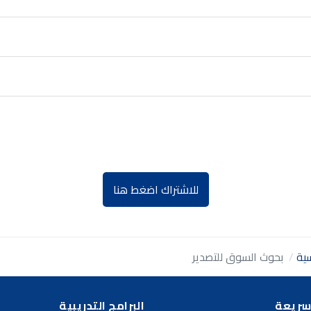
للاشتراك اضغط هنا
سية
بحوث السوق للتصدير
سريعة
البرامج التدريبية